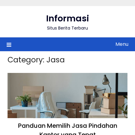
Skip
to
Informasi
content
Situs Berita Terbaru
Menu
Category:
Jasa
Panduan Memilih Jasa Pindahan
Kantor yang Tepat