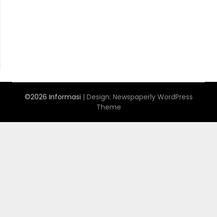
Situs Slot Online Terpercaya
MerahPutih88
Anichin
https://motorbalap.id/
Okekios
©2026 Informasi
| Design:
Newspaperly WordPress
Theme