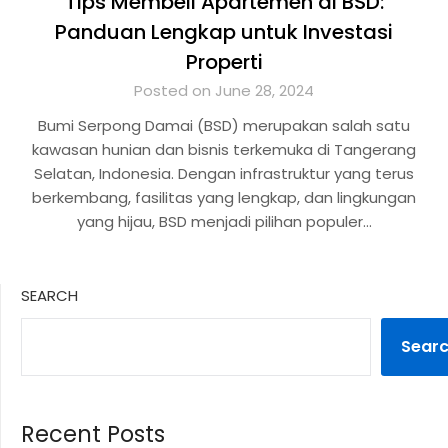
Tips Membeli Apartemen di BSD:
Panduan Lengkap untuk Investasi
Properti
Posted on June 28, 2024
Bumi Serpong Damai (BSD) merupakan salah satu
kawasan hunian dan bisnis terkemuka di Tangerang
Selatan, Indonesia. Dengan infrastruktur yang terus
berkembang, fasilitas yang lengkap, dan lingkungan
yang hijau, BSD menjadi pilihan populer…
SEARCH
Sear
Recent Posts