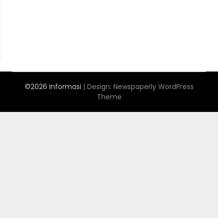
MerahPutih88
Anichin
https://motorbalap.id/
Okekios
©2026 Informasi
| Design:
Newspaperly WordPress
Theme