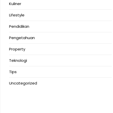
Kuliner
Lifestyle
Pendidikan
Pengetahuan
Property
Teknologi
Tips
Uncategorized
Anoboy
MerahPutih88
Situs Slot Online Terpercaya