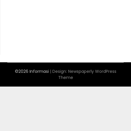
Anoboy
MerahPutih88
Situs Slot Online Terpercaya
MerahPutih88
Anichin
https://motorbalap.id/
Okekios
©2026 Informasi
| Design:
Newspaperly WordPress
Theme