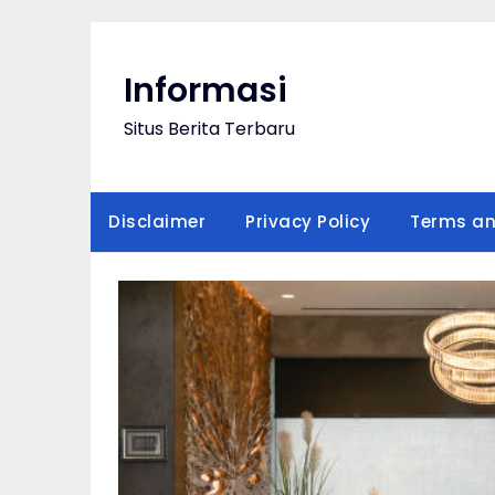
Skip
to
content
Informasi
Situs Berita Terbaru
Disclaimer
Privacy Policy
Terms an