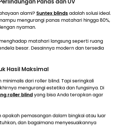
 Perlindungan Panas dan UV
cahayaan alami?
Suntex blinds
adalah solusi ideal.
g mampu mengurangi panas matahari hingga 80%,
dengan nyaman.
 menghadap matahari langsung seperti ruang
 jendela besar. Desainnya modern dan tersedia
tuk Hasil Maksimal
nimalis dari roller blind. Tapi seringkali
hirnya mengurangi estetika dan fungsinya. Di
ng roller blind
yang bisa Anda terapkan agar
n apakah pemasangan dalam bingkai atau luar
ibutuhkan, dan bagaimana menyesuaikannya