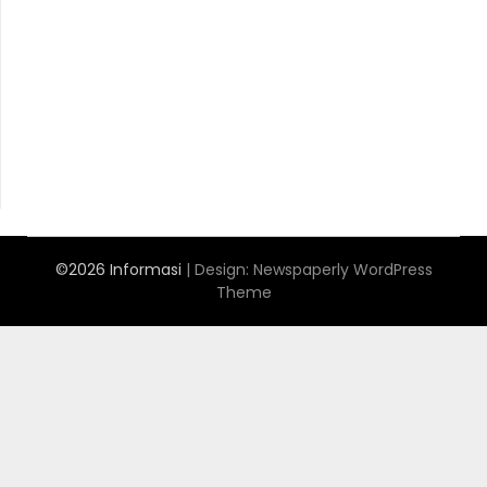
Anoboy
MerahPutih88
Situs Slot Online Terpercaya
MerahPutih88
Anichin
https://motorbalap.id/
Okekios
©2026 Informasi
| Design:
Newspaperly WordPress
Theme